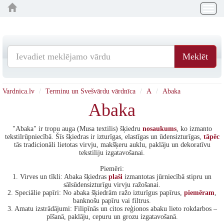
Togg
navig
Meklēt
Vardnica.lv
Terminu un Svešvārdu vārdnīca
A
Abaka
Abaka
"Abaka" ir tropu auga (Musa textilis) šķiedru
nosaukums
, ko izmanto
tekstilrūpniecībā. Šīs šķiedras ir izturīgas, elastīgas un ūdensizturīgas,
tāpēc
tās tradicionāli lietotas virvju, makšķeru auklu, paklāju un dekoratīvu
tekstiliju izgatavošanai.
Piemēri:
1. Virves un tīkli: Abaka šķiedras
plaši
izmantotas jūrniecībā stipru un
sālsūdensizturīgu virvju ražošanai.
2. Speciālie papīri: No abaka šķiedrām ražo izturīgus papīrus,
piemēram
,
banknošu papīru vai filtrus.
3. Amatu izstrādājumi: Filipīnās un citos reģionos abaku lieto rokdarbos –
pīšanā, paklāju, cepuru un grozu izgatavošanā.