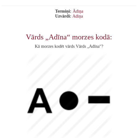
Termiņi:
Ādiņa
Uzvārdi:
Adiņa
Vārds „Adīna“ morzes kodā:
Kā morzes kodēt vārds Vārds „Adīna“?