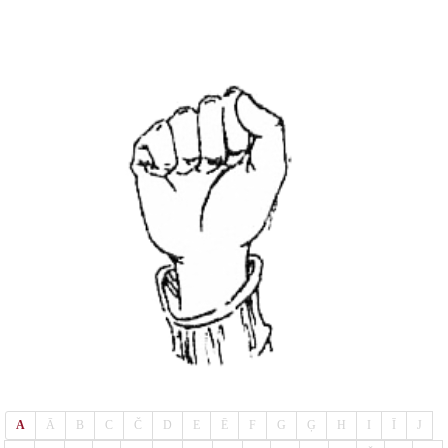
A
Ā
B
C
Č
D
E
Ē
F
G
Ģ
H
I
Ī
J