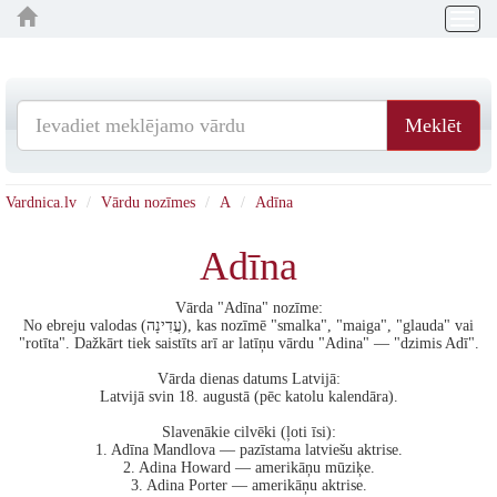
Togg
navig
Meklēt
Vardnica.lv
Vārdu nozīmes
A
Adīna
Adīna
Vārda "Adīna" nozīme:
No ebreju valodas (עֲדִינָה), kas nozīmē "smalka", "maiga", "glauda" vai
"rotīta". Dažkārt tiek saistīts arī ar latīņu vārdu "Adina" — "dzimis Adī".
Vārda dienas datums Latvijā:
Latvijā svin 18. augustā (pēc katolu kalendāra).
Slavenākie cilvēki (ļoti īsi):
1. Adīna Mandlova — pazīstama latviešu aktrise.
2. Adina Howard — amerikāņu mūziķe.
3. Adina Porter — amerikāņu aktrise.