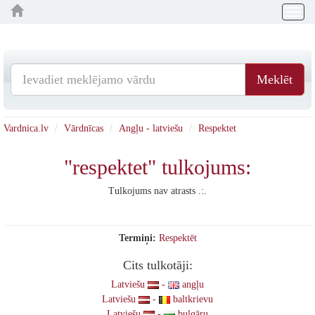
Togg
navig
Meklēt
Vardnica.lv
Vārdnīcas
Angļu - latviešu
Respektet
"respektet" tulkojums:
Tulkojums nav atrasts .:.
Termiņi:
Respektēt
Cits tulkotāji:
Latviešu
-
angļu
Latviešu
-
baltkrievu
Latviešu
-
bulgāru