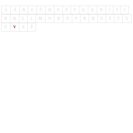
A
Ā
B
C
Č
D
E
Ē
F
G
Ģ
H
I
Ī
J
K
Ķ
L
Ļ
M
N
Ņ
O
P
R
Ŗ
S
Š
T
U
Ū
V
Z
Ž