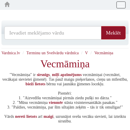
Togg
navig
Meklēt
Vardnica.lv
Terminu un Svešvārdu vārdnīca
V
Vecmāmiņa
Vecmāmiņa
"Vecmāmiņa" ir
sirsnīgs
,
mīļš
apzīmējums
vecmāmiņai (vecmātei,
vecākajai sievietei ģimenē). Tas pauž maigu pieķeršanos, cieņu un mīlestību,
bieži
lietots
bērnu vai jaunāku ģimenes locekļu.
Piemēri:
1. "Aizvedīšu vecmāmiņai pirmās ziedu pušķi no dārza."
2. "Mūsu vecmāmiņa
vienmēr
stāsta visinteresantākās pasakas."
3. "Paldies, vecmāmiņa, par šīm siltajām zeķēm – tās ir tik omulīgas!"
Vārds
nereti
lietots
arī
maigi
, uzrunājot svešu vecāku sievieti, lai izteiktu
sirsnību.