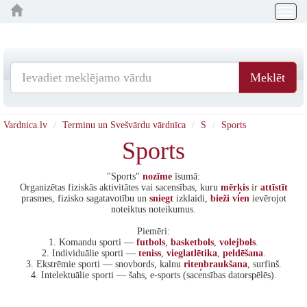
Togg
navig
Meklēt
Vardnica.lv
Terminu un Svešvārdu vārdnīca
S
Sports
Sports
"Sports"
nozīme
īsumā:
Organizētas fiziskās aktivitātes vai sacensības, kuru
mērķis
ir
attīstīt
prasmes, fizisko sagatavotību un
sniegt
izklaidi,
bieži
vien
ievērojot
noteiktus noteikumus.
Piemēri:
1. Komandu sporti —
futbols
,
basketbols
,
volejbols
.
2. Individuālie sporti —
teniss
,
vieglatlētika
,
peldēšana
.
3. Ekstrēmie sporti — snovbords, kalnu
riteņbraukšana
, surfinš.
4. Intelektuālie sporti — šahs, e-sports (sacensības datorspēlēs).