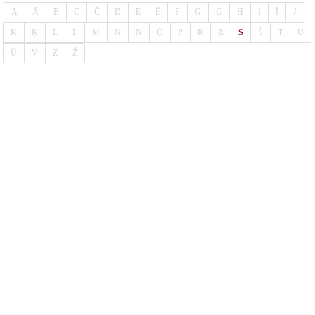
A
Ā
B
C
Č
D
E
Ē
F
G
Ģ
H
I
Ī
J
K
Ķ
L
Ļ
M
N
Ņ
O
P
R
Ŗ
S
Š
T
U
Ū
V
Z
Ž