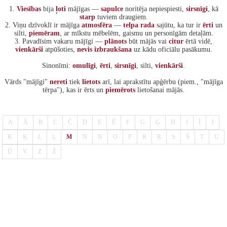
1.
Viesības
bija
ļoti
mājīgas —
sapulce
noritēja nepiespiesti,
sirsnīgi
, kā
starp
tuviem draugiem.
2. Viņu dzīvoklī ir mājīga
atmosfēra
—
telpa
rada
sajūtu, ka tur ir
ērti
un
silti,
piemēram
, ar mīkstu mēbelēm, gaismu un personīgām detaļām.
3. Pavadīsim vakaru mājīgi —
plānots
būt mājās vai
citur
ērtā vidē,
vienkārši
atpūšoties,
nevis
izbraukšana
uz kādu oficiālu pasākumu.
Sinonīmi:
omulīgi
,
ērti
,
sirsnīgi
, silti,
vienkārši
.
Vārds "mājīgi"
nereti
tiek
lietots
arī, lai aprakstītu apģērbu (piem., "mājīga
tērpa"), kas ir ērts un
piemērots
lietošanai mājās.
A
Ā
B
C
Č
D
E
Ē
F
G
Ģ
H
I
Ī
J
K
Ķ
L
Ļ
M
N
Ņ
O
P
R
Ŗ
S
Š
T
U
Ū
V
Z
Ž