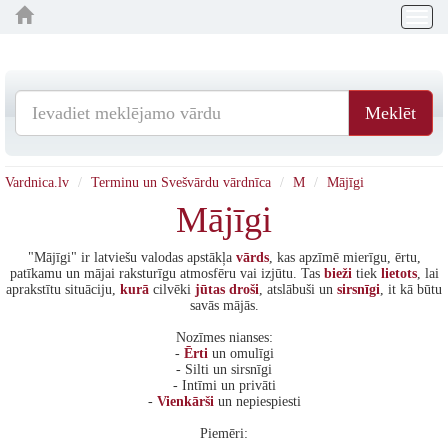
Togg
navig
Meklēt
Vardnica.lv
Terminu un Svešvārdu vārdnīca
M
Mājīgi
Mājīgi
"Mājīgi" ir latviešu valodas apstākļa
vārds
, kas apzīmē mierīgu, ērtu,
patīkamu un mājai raksturīgu atmosfēru vai izjūtu. Tas
bieži
tiek
lietots
, lai
aprakstītu situāciju,
kurā
cilvēki
jūtas
droši
, atslābuši un
sirsnīgi
, it kā būtu
savās mājās.
Nozīmes nianses:
-
Ērti
un omulīgi
- Silti un sirsnīgi
- Intīmi un privāti
-
Vienkārši
un nepiespiesti
Piemēri: