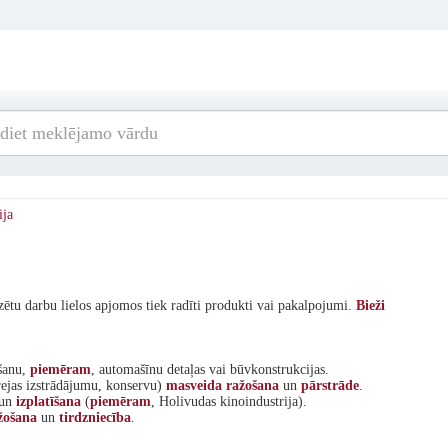
ija
ētu darbu lielos apjomos tiek radīti produkti vai pakalpojumi.
Bieži
ošanu,
piemēram
, automašīnu detaļas vai būvkonstrukcijas.
rejas izstrādājumu, konservu)
masveida
ražošana
un
pārstrāde
.
un
izplatīšana
(
piemēram
, Holivudas kinoindustrija).
žošana
un
tirdzniecība
.