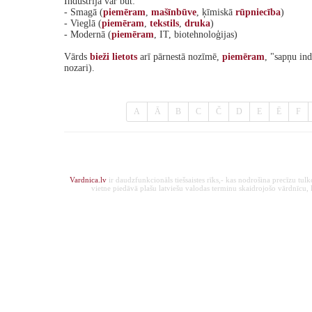
Industrija var būt:
- Smagā (
piemēram
,
mašīnbūve
, ķīmiskā
rūpniecība
)
- Vieglā (
piemēram
,
tekstils
,
druka
)
- Modernā (
piemēram
, IT, biotehnoloģijas)
Vārds
bieži
lietots
arī pārnestā nozīmē,
piemēram
, "sapņu ind
nozari).
A
Ā
B
C
Č
D
E
Ē
F
Vardnica.lv
ir daudzfunkcionāls tiešsaistes rīks,- kas nodrošina precīzu tul
vietne piedāvā plašu latviešu valodas terminu skaidrojošo vārdnīcu, ka