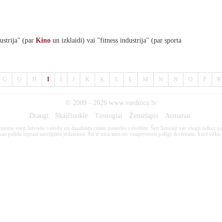
ustrija" (par
Kino
un izklaidi) vai "fitness industrija" (par sporta
G
Ģ
H
I
Ī
J
K
Ķ
L
Ļ
M
N
Ņ
O
P
R
© 2009 - 2026
www.vardnica.lv
Draugi:
Skaičiuoklė
Tiesiogiai
Žemėlapis
Atstumai
kojumu starp latviešu valodu un daudzām citām pasaules valodām. Šeit lietotāji var viegli tulkot ga
s palīdz izprast sarežģītus jēdzienus. Šis ir uzticams un visaptverošs palīgs ikvienam, kurš vēlas 