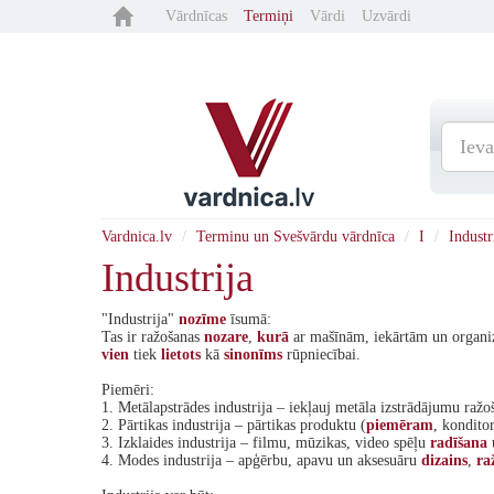
Vārdnīcas
Termiņi
Vārdi
Uzvārdi
Vardnica.lv
Terminu un Svešvārdu vārdnīca
I
Industr
Industrija
"Industrija"
nozīme
īsumā:
Tas ir ražošanas
nozare
,
kurā
ar mašīnām, iekārtām un organiz
vien
tiek
lietots
kā
sinonīms
rūpniecībai.
Piemēri:
1. Metālapstrādes industrija – iekļauj metāla izstrādājumu raž
2. Pārtikas industrija – pārtikas produktu (
piemēram
, kondito
3. Izklaides industrija – filmu, mūzikas, video spēļu
radīšana
4. Modes industrija – apģērbu, apavu un aksesuāru
dizains
,
ra