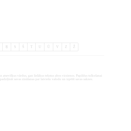
Ŗ
S
Š
T
U
Ū
V
Z
Ž
n atsevišķus vārdus, gan lielākus tekstus abos virzienos. Papildus tulkošanai
padziļināt savas zināšanas par latviešu valodu un izpētīt savas saknes.