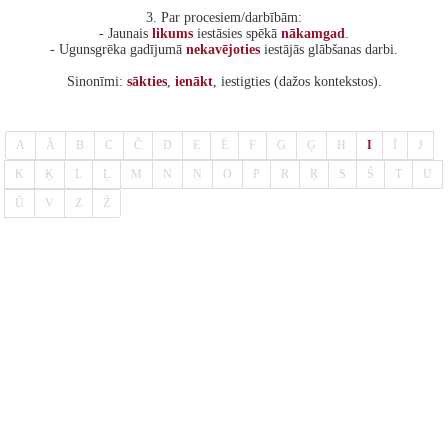
3. Par procesiem/darbībām:
- Jaunais
likums
iestāsies spēkā
nākamgad
.
- Ugunsgrēka gadījumā
nekavējoties
iestājās glābšanas darbi.
Sinonīmi:
sākties
,
ienākt
, iestigties (dažos kontekstos).
A
Ā
B
C
Č
D
E
Ē
F
G
Ģ
H
I
Ī
J
K
Ķ
L
Ļ
M
N
Ņ
O
P
R
Ŗ
S
Š
T
U
Ū
V
Z
Ž