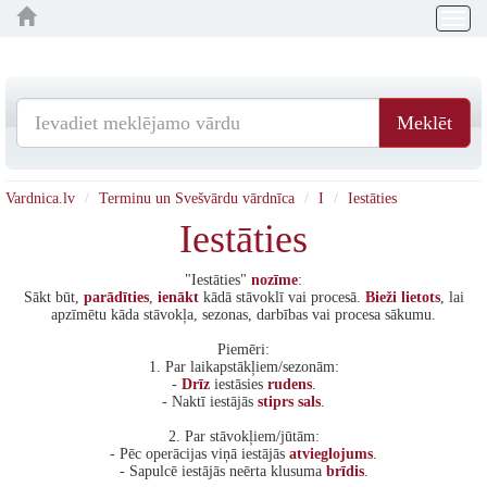
Togg
navig
Meklēt
Vardnica.lv
Terminu un Svešvārdu vārdnīca
I
Iestāties
Iestāties
"Iestāties"
nozīme
:
Sākt būt,
parādīties
,
ienākt
kādā stāvoklī vai procesā.
Bieži
lietots
, lai
apzīmētu kāda stāvokļa, sezonas, darbības vai procesa sākumu.
Piemēri:
1. Par laikapstākļiem/sezonām:
-
Drīz
iestāsies
rudens
.
- Naktī iestājās
stiprs
sals
.
2. Par stāvokļiem/jūtām:
- Pēc operācijas viņā iestājās
atvieglojums
.
- Sapulcē iestājās neērta klusuma
brīdis
.