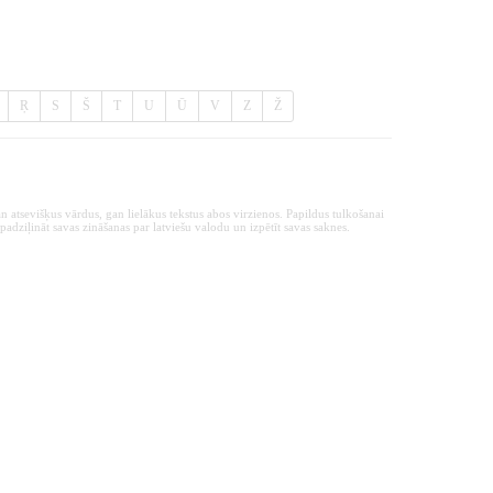
Ŗ
S
Š
T
U
Ū
V
Z
Ž
n atsevišķus vārdus, gan lielākus tekstus abos virzienos. Papildus tulkošanai
padziļināt savas zināšanas par latviešu valodu un izpētīt savas saknes.