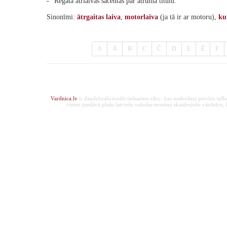
- "Regatā ātrlaivas sacentās par ātruma titulu."
Sinonīmi:
ātrgaitas
laiva
,
motorlaiva
(ja tā ir ar motoru),
ku
A
Ā
B
C
Č
D
E
Ē
F
Vardnica.lv
ir daudzfunkcionāls tiešsaistes rīks,- kas nodrošina precīzu tul
vietne piedāvā plašu latviešu valodas terminu skaidrojošo vārdnīcu, ka