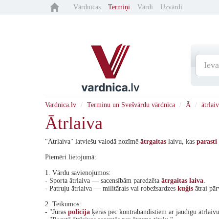
Vārdnīcas
Termiņi
Vārdi
Uzvārdi
Vardnica.lv
Terminu un Svešvārdu vārdnīca
Ā
ātrlai
Ātrlaiva
"Ātrlaiva" latviešu valodā nozīmē
ātrgaitas
laivu, kas
parasti
Piemēri lietojumā:
1. Vārdu savienojumos:
- Sporta ātrlaiva — sacensībām paredzēta
ātrgaitas
laiva
.
- Patruļu ātrlaiva — militārais vai robežsardzes
kuģis
ātrai pār
2. Teikumos:
- "Jūras
policija
ķērās pēc kontrabandistiem ar jaudīgu ātrlaivu