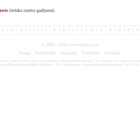
teris
(lielāka izmēra gadījumā).
G
Ģ
H
I
Ī
J
K
Ķ
L
Ļ
M
N
Ņ
O
P
R
© 2009 - 2026
www.vardnica.lv
Draugi:
Skaičiuoklė
Tiesiogiai
Žemėlapis
Atstumai
kojumu starp latviešu valodu un daudzām citām pasaules valodām. Šeit lietotāji var viegli tulkot ga
s palīdz izprast sarežģītus jēdzienus. Šis ir uzticams un visaptverošs palīgs ikvienam, kurš vēlas 