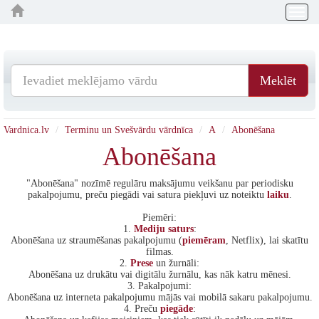
Togg
navig
Meklēt
Vardnica.lv
Terminu un Svešvārdu vārdnīca
A
Abonēšana
Abonēšana
"Abonēšana" nozīmē regulāru maksājumu veikšanu par periodisku
pakalpojumu, preču piegādi vai satura piekļuvi uz noteiktu
laiku
.
Piemēri:
1.
Mediju
saturs
:
Abonēšana uz straumēšanas pakalpojumu (
piemēram
, Netflix), lai skatītu
filmas.
2.
Prese
un žurnāli:
Abonēšana uz drukātu vai digitālu žurnālu, kas nāk katru mēnesi.
3. Pakalpojumi:
Abonēšana uz interneta pakalpojumu mājās vai mobilā sakaru pakalpojumu.
4. Preču
piegāde
: