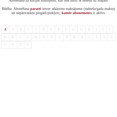
Abonēšana uz kafijas maisiņiem, kas tiek sūtīti ik nedēļu uz mājām.
Būtība: Abonēšana
parasti
ietver atkārtotu maksājumu (mēneša/gada maksu)
un nepārtrauktu piegādi/piekļuvi,
kamēr
abonements
ir aktīvs.
A
Ā
B
C
Č
D
E
Ē
F
G
Ģ
H
I
Ī
J
K
Ķ
L
Ļ
M
N
Ņ
O
P
R
Ŗ
S
Š
T
U
Ū
V
Z
Ž