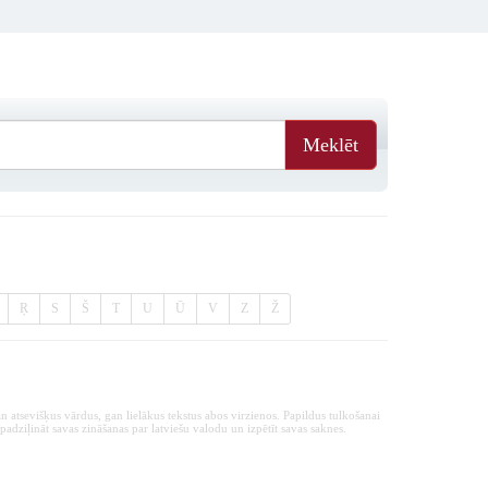
Meklēt
Ŗ
S
Š
T
U
Ū
V
Z
Ž
n atsevišķus vārdus, gan lielākus tekstus abos virzienos. Papildus tulkošanai
padziļināt savas zināšanas par latviešu valodu un izpētīt savas saknes.