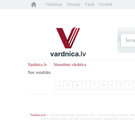
Vārdnīcas
Termiņi
Vārdi
Uzvārdi
Vardnica.lv
Sinonīmu vārdnīca
Nav rezultātu
A
Ā
B
C
Č
D
E
Ē
F
Vardnica.lv
ir daudzfunkcionāls tiešsaistes rīks,- kas nodrošina precīzu tul
vietne piedāvā plašu latviešu valodas terminu skaidrojošo vārdnīcu, ka