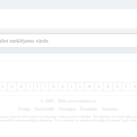
G
Ģ
H
I
Ī
J
K
Ķ
L
Ļ
M
N
Ņ
O
P
R
© 2009 - 2026
www.vardnica.lv
Draugi:
Skaičiuoklė
Tiesiogiai
Žemėlapis
Atstumai
kojumu starp latviešu valodu un daudzām citām pasaules valodām. Šeit lietotāji var viegli tulkot ga
s palīdz izprast sarežģītus jēdzienus. Šis ir uzticams un visaptverošs palīgs ikvienam, kurš vēlas 