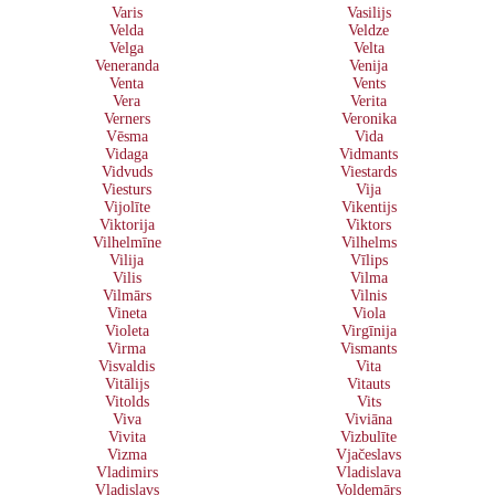
Varis
Vasilijs
Velda
Veldze
Velga
Velta
Veneranda
Venija
Venta
Vents
Vera
Verita
Verners
Veronika
Vēsma
Vida
Vidaga
Vidmants
Vidvuds
Viestards
Viesturs
Vija
Vijolīte
Vikentijs
Viktorija
Viktors
Vilhelmīne
Vilhelms
Vilija
Vīlips
Vilis
Vilma
Vilmārs
Vilnis
Vineta
Viola
Violeta
Virgīnija
Virma
Vismants
Visvaldis
Vita
Vitālijs
Vitauts
Vitolds
Vits
Viva
Viviāna
Vivita
Vizbulīte
Vizma
Vjačeslavs
Vladimirs
Vladislava
Vladislavs
Voldemārs