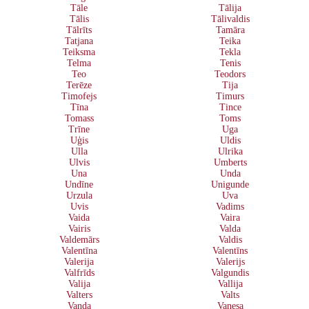
Tāle
Tālija
Tālis
Tālivaldis
Tālrīts
Tamāra
Tatjana
Teika
Teiksma
Tekla
Telma
Tenis
Teo
Teodors
Terēze
Tija
Timofejs
Timurs
Tīna
Tince
Tomass
Toms
Trīne
Uga
Uģis
Uldis
Ulla
Ulrika
Ulvis
Umberts
Una
Unda
Undīne
Unigunde
Urzula
Uva
Uvis
Vadims
Vaida
Vaira
Vairis
Valda
Valdemārs
Valdis
Valentīna
Valentīns
Valerija
Valerijs
Valfrīds
Valgundis
Valija
Vallija
Valters
Valts
Vanda
Vanesa