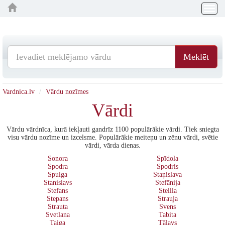
Togg
navig
Meklēt
Vardnica.lv
Vārdu nozīmes
Vārdi
Vārdu vārdnīca, kurā iekļauti gandrīz 1100 populārākie vārdi. Tiek sniegta
visu vārdu nozīme un izcelsme. Populārākie meiteņu un zēnu vārdi, svētie
vārdi, vārda dienas.
Sonora
Spīdola
Spodra
Spodris
Spulga
Staņislava
Stanislavs
Stefānija
Stefans
Stellla
Stepans
Strauja
Strauta
Svens
Svetlana
Tabita
Taiga
Tālavs