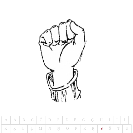
A
Ā
B
C
Č
D
E
Ē
F
G
Ģ
H
I
Ī
J
K
Ķ
L
Ļ
M
N
Ņ
O
P
R
Ŗ
S
Š
T
U