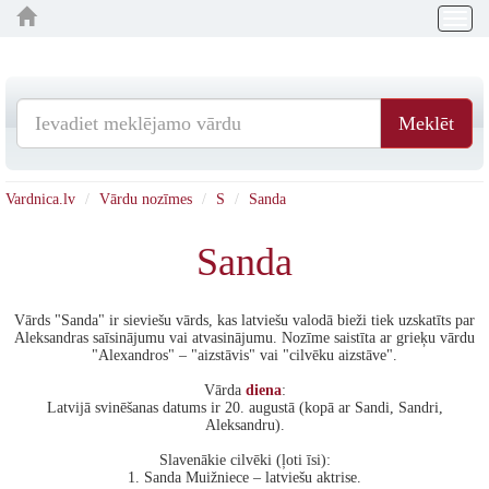
Togg
navig
Meklēt
Vardnica.lv
Vārdu nozīmes
S
Sanda
Sanda
Vārds "Sanda" ir sieviešu vārds, kas latviešu valodā bieži tiek uzskatīts par
Aleksandras saīsinājumu vai atvasinājumu. Nozīme saistīta ar grieķu vārdu
"Alexandros" – "aizstāvis" vai "cilvēku aizstāve".
Vārda
diena
:
Latvijā svinēšanas datums ir 20. augustā (kopā ar Sandi, Sandri,
Aleksandru).
Slavenākie cilvēki (ļoti īsi):
1. Sanda Muižniece – latviešu aktrise.