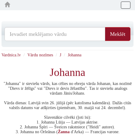
Togg
navig
Meklēt
Vardnica.lv
Vārdu nozīmes
J
Johanna
Johanna
"Johanna" ir sieviešu vārds, kas cēlies no ebreju vārda Johanan, kas nozīmē
"Dievs ir žēlīgs" vai "Dievs ir devis žēlastību". Tas ir sieviešu analogs
vārdam Jānis/Johans.
Vārda dienas: Latvijā svin 26. jūlijā (pēc katolisma kalendāra). Dažās citās
valstīs datums var atšķirties (piemēram, 30. maijā vai 24. decembrī).
Slavenākie cilvēki (ļoti īsi):
1. Johanna Lūija — Latvijas aktrise.
2. Johanna Špīri — Šveices rakstniece ("Heidi" autore).
3. Johanna no Orleānas (
Žanna
d'Arka) — Francijas varone.