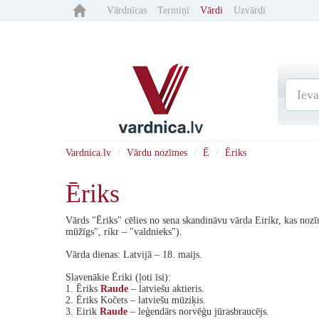
Vārdnīcas
Termiņi
Vārdi
Uzvārdi
Vardnica.lv
Vārdu nozīmes
Ē
Ēriks
Ēriks
Vārds "Ēriks" cēlies no sena skandināvu vārda Eiríkr, kas nozī
mūžīgs", ríkr – "valdnieks").
Vārda dienas: Latvijā – 18. maijs.
Slavenākie Ēriki (ļoti īsi):
1. Ēriks
Raude
– latviešu aktieris.
2. Ēriks Kočets – latviešu mūziķis.
3. Eirik
Raude
– leģendārs norvēģu jūrasbraucējs.