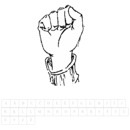
A
Ā
B
C
Č
D
E
Ē
F
G
Ģ
H
I
Ī
J
K
Ķ
L
Ļ
M
N
Ņ
O
P
R
Ŗ
S
Š
T
U
Ū
V
Z
Ž