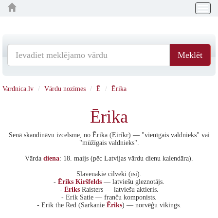
Togg
navig
Meklēt
Vardnica.lv
Vārdu nozīmes
Ē
Ērika
Ērika
Senā skandināvu izcelsme, no Ērika (Eiríkr) — "vienīgais valdnieks" vai
"mūžīgais valdnieks".
Vārda
diena
: 18. maijs (pēc Latvijas vārdu dienu kalendāra).
Slavenākie cilvēki (īsi):
-
Ēriks
Kiršfelds
— latviešu gleznotājs.
-
Ēriks
Raisters — latviešu aktieris.
- Erik Satie — franču komponists.
- Erik the Red (Sarkanie
Ēriks
) — norvēģu vikings.