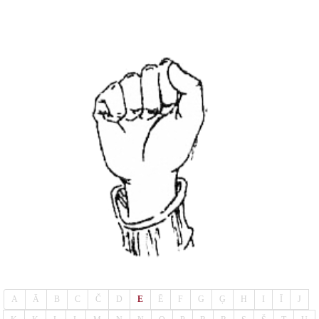
A
Ā
B
C
Č
D
E
Ē
F
G
Ģ
H
I
Ī
J