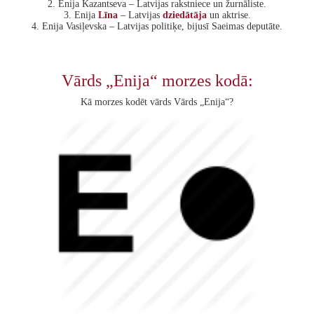
2. Enija Kazantseva – Latvijas rakstniece un žurnāliste.
3. Enija
Līna
– Latvijas
dziedātāja
un aktrise.
4. Enija Vasiļevska – Latvijas politiķe, bijusī Saeimas deputāte.
Vārds „Enija“ morzes kodā:
Kā morzes kodēt vārds Vārds „Enija“?