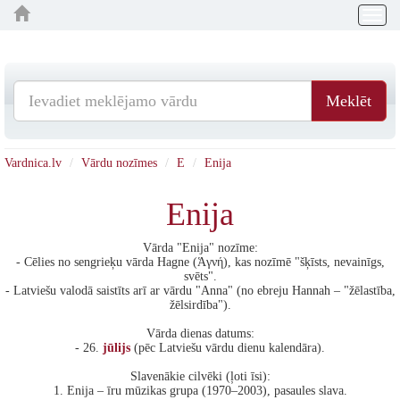
Togg
navig
Meklēt
Vardnica.lv
Vārdu nozīmes
E
Enija
Enija
Vārda "Enija" nozīme:
- Cēlies no sengrieķu vārda Hagne (Ἁγνή), kas nozīmē "šķīsts, nevainīgs,
svēts".
- Latviešu valodā saistīts arī ar vārdu "Anna" (no ebreju Hannah – "žēlastība,
žēlsirdība").
Vārda dienas datums:
- 26.
jūlijs
(pēc Latviešu vārdu dienu kalendāra).
Slavenākie cilvēki (ļoti īsi):
1. Enija – īru mūzikas grupa (1970–2003), pasaules slava.