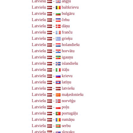
Latviešu
-
angļu
Latviešu
-
baltkrievu
Latviešu
-
bulgāru
Latviešu
-
čehu
Latviešu
-
dāņu
Latviešu
-
franču
Latviešu
-
grieķu
Latviešu
-
holandiešu
Latviešu
-
horvātu
Latviešu
-
igauņu
Latviešu
-
islandiešu
Latviešu
-
itāļu
Latviešu
-
krievu
Latviešu
-
latīņu
Latviešu
-
latviešu
Latviešu
-
maķedoniešu
Latviešu
-
norvēģu
Latviešu
-
poļu
Latviešu
-
portugāļu
Latviešu
-
rumāņu
Latviešu
-
serbu
Latviešu
-
slovaku