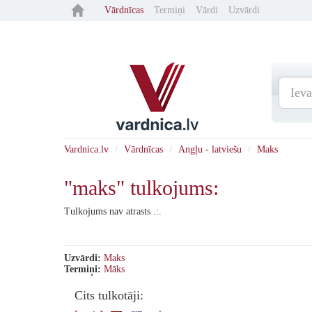
Vārdnīcas
Termiņi
Vārdi
Uzvārdi
Vardnica.lv
Vārdnīcas
Angļu - latviešu
Maks
"maks" tulkojums:
Tulkojums nav atrasts .:.
Uzvārdi:
Maks
Termiņi:
Māks
Cits tulkotāji: