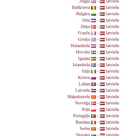
Angļu
-
latviešu
Baltkrievu
-
latviešu
Bulgāru
-
latviešu
čehu
-
latviešu
Dāņu
-
latviešu
Franču
-
latviešu
Grieķu
-
latviešu
Holandiešu
-
latviešu
Horvātu
-
latviešu
Igauņu
-
latviešu
Islandiešu
-
latviešu
Itāļu
-
latviešu
Krievu
-
latviešu
Latīņu
-
latviešu
Latviešu
-
latviešu
Maķedoniešu
-
latviešu
Norvēģu
-
latviešu
Poļu
-
latviešu
Portugāļu
-
latviešu
Rumāņu
-
latviešu
Serbu
-
latviešu
Slovaku
-
latviešu