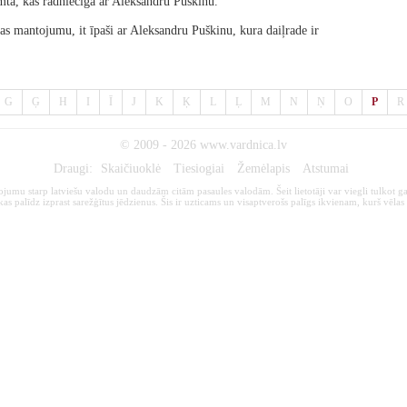
ta, kas radniecīga ar Aleksandru Puškinu.
ras mantojumu, it īpaši ar Aleksandru Puškinu, kura daiļrade ir
G
Ģ
H
I
Ī
J
K
Ķ
L
Ļ
M
N
Ņ
O
P
R
© 2009 - 2026
www.vardnica.lv
Draugi:
Skaičiuoklė
Tiesiogiai
Žemėlapis
Atstumai
kojumu starp latviešu valodu un daudzām citām pasaules valodām. Šeit lietotāji var viegli tulkot ga
s palīdz izprast sarežģītus jēdzienus. Šis ir uzticams un visaptverošs palīgs ikvienam, kurš vēlas 