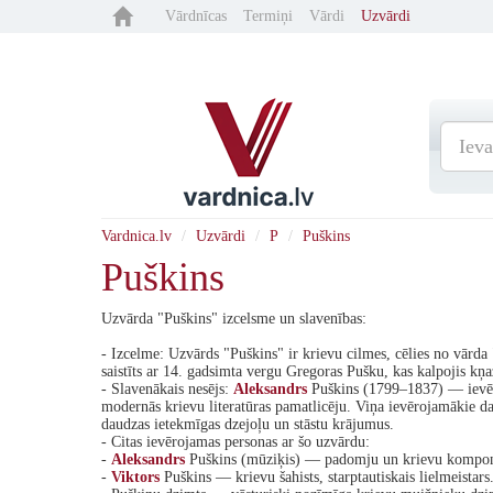
Vārdnīcas
Termiņi
Vārdi
Uzvārdi
Vardnica.lv
Uzvārdi
P
Puškins
Puškins
Uzvārda "Puškins" izcelsme un slavenības:
- Izcelme: Uzvārds "Puškins" ir krievu cilmes, cēlies no vārda "
saistīts ar 14. gadsimta vergu Gregoras Pušku, kas kalpojis kņ
- Slavenākais nesējs:
Aleksandrs
Puškins (1799–1837) — ievēro
modernās krievu literatūras pamatlicēju. Viņa ievērojamākie 
daudzas ietekmīgas dzejoļu un stāstu krājumus.
- Citas ievērojamas personas ar šo uzvārdu:
-
Aleksandrs
Puškins (mūziķis) — padomju un krievu kompon
-
Viktors
Puškins — krievu šahists, starptautiskais lielmeistars