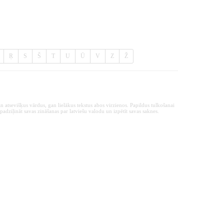
Ŗ
S
Š
T
U
Ū
V
Z
Ž
n atsevišķus vārdus, gan lielākus tekstus abos virzienos. Papildus tulkošanai
padziļināt savas zināšanas par latviešu valodu un izpētīt savas saknes.