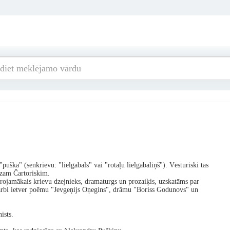
puška" (senkrievu: "lielgabals" vai "rotaļu lielgabaliņš"). Vēsturiski tas
azam Čartoriskim.
jamākais krievu dzejnieks, dramaturgs un prozaiķis, uzskatāms par
darbi ietver poēmu "Jevgeņijs Oņegins", drāmu "Boriss Godunovs" un
ists.
.