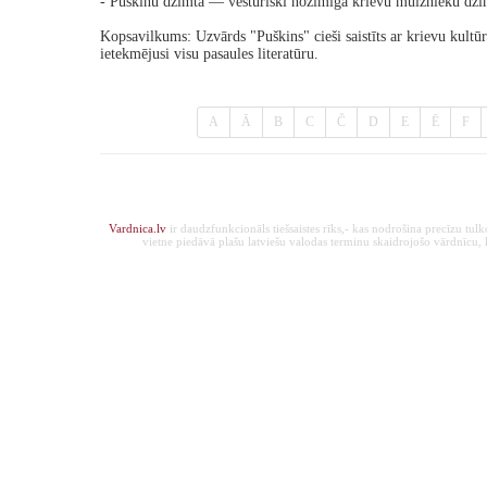
- Puškinu dzimta — vēsturiski nozīmīga krievu muižnieku dzim
Kopsavilkums: Uzvārds "Puškins" cieši saistīts ar krievu kultū
ietekmējusi visu pasaules literatūru.
A
Ā
B
C
Č
D
E
Ē
F
Vardnica.lv
ir daudzfunkcionāls tiešsaistes rīks,- kas nodrošina precīzu tul
vietne piedāvā plašu latviešu valodas terminu skaidrojošo vārdnīcu, ka