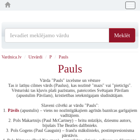
Togg
navig
Meklēt
Vardnica.lv
Uzvārdi
P
Pauls
Pauls
Vārda "Pauls" izcelsme un vēsture
Tas ir latīņu cilmes vārds (Paulus), kas nozīmē "mazs" vai "pieticīgs".
Vēsturiski tas kļuvis plaši pazīstams, pateicoties Svētajam Pāvilam
(apustulim Pāvilam), kristietības ietekmīgajam sludinātājam.
Slaveni cilvēki ar vārdu "Pauls":
1.
Pāvils
(apustulis) – viens no nozīmīgākajiem agrīnās baznīcas garīgajiem
vadītājiem.
2. Pols Makartnijs (Paul McCartney) – britu mūziķis, dziesmu autors,
bijušais The Beatles dalībnieks.
3. Pols Gogens (Paul Gauguin) – franču mākslinieks, postimpresionisma
pārstāvis.