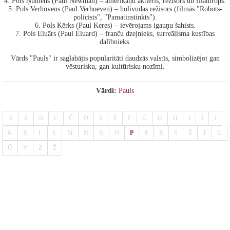
4. Pols Ņūmens (Paul Newman) – amerikāņu aktieris, režisors un filantrops.
5. Pols Verhovens (Paul Verhoeven) – holivudas režisors (filmās "Robots-
policists", "Pamatinstinkts").
6. Pols Kērks (Paul Keres) – ievērojams igauņu šahists.
7. Pols Eluārs (Paul Éluard) – franču dzejnieks, surreālisma kustības
dalībnieks.
Vārds "Pauls" ir saglabājis popularitāti daudzās valstīs, simbolizējot gan
vēsturisku, gan kultūrisku nozīmi.
Vārdi:
Pauls
A
Ā
B
C
Č
D
E
Ē
F
G
Ģ
H
I
Ī
J
K
Ķ
L
Ļ
M
N
Ņ
O
P
R
Ŗ
S
Š
T
U
Ū
V
Z
Ž