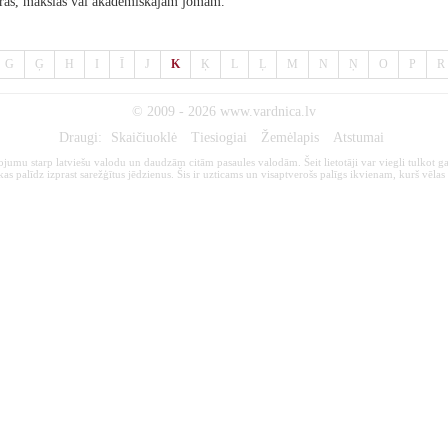
kultūras, mākslas vai akadēmiskajām jomām.
G
Ģ
H
I
Ī
J
K
Ķ
L
Ļ
M
N
Ņ
O
P
R
© 2009 - 2026
www.vardnica.lv
Draugi:
Skaičiuoklė
Tiesiogiai
Žemėlapis
Atstumai
kojumu starp latviešu valodu un daudzām citām pasaules valodām. Šeit lietotāji var viegli tulkot ga
s palīdz izprast sarežģītus jēdzienus. Šis ir uzticams un visaptverošs palīgs ikvienam, kurš vēlas 