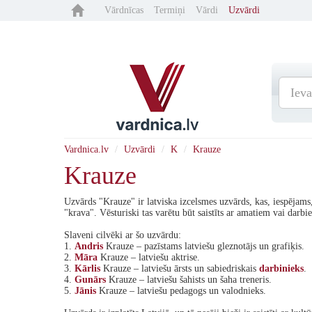
Vārdnīcas
Termiņi
Vārdi
Uzvārdi
Vardnica.lv
Uzvārdi
K
Krauze
Krauze
Uzvārds "Krauze" ir latviska izcelsmes uzvārds, kas, iespējams,
"krava". Vēsturiski tas varētu būt saistīts ar amatiem vai darbi
Slaveni cilvēki ar šo uzvārdu:
1.
Andris
Krauze – pazīstams latviešu gleznotājs un grafiķis.
2.
Māra
Krauze – latviešu aktrise.
3.
Kārlis
Krauze – latviešu ārsts un sabiedriskais
darbinieks
.
4.
Gunārs
Krauze – latviešu šahists un šaha treneris.
5.
Jānis
Krauze – latviešu pedagogs un valodnieks.