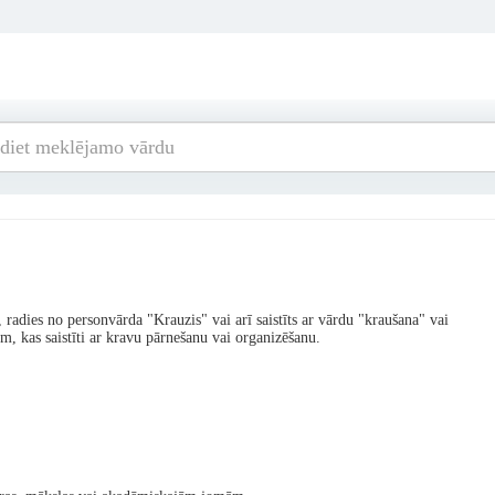
 radies no personvārda "Krauzis" vai arī saistīts ar vārdu "kraušana" vai
em, kas saistīti ar kravu pārnešanu vai organizēšanu.