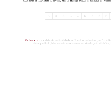
Uzvārds ir izplatīts Latvijā, un tā nesēji bieži ir saistīti ar 
A
Ā
B
C
Č
D
E
Ē
F
Vardnica.lv
ir daudzfunkcionāls tiešsaistes rīks,- kas nodrošina precīzu tul
vietne piedāvā plašu latviešu valodas terminu skaidrojošo vārdnīcu, ka