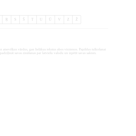
Ŗ
S
Š
T
U
Ū
V
Z
Ž
n atsevišķus vārdus, gan lielākus tekstus abos virzienos. Papildus tulkošanai
padziļināt savas zināšanas par latviešu valodu un izpētīt savas saknes.