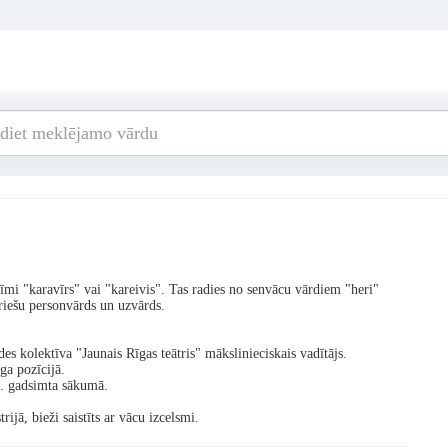
zīmi "karavīrs" vai "kareivis". Tas radies no senvācu vārdiem "heri"
īriešu personvārds un uzvārds.
s kolektīva "Jaunais Rīgas teātris" mākslinieciskais vadītājs.
ga pozīcijā.
0. gadsimta sākumā.
ijā, bieži saistīts ar vācu izcelsmi.