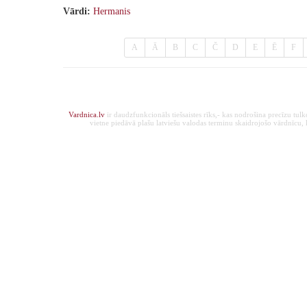
Vārdi:
Hermanis
A
Ā
B
C
Č
D
E
Ē
F
Vardnica.lv
ir daudzfunkcionāls tiešsaistes rīks,- kas nodrošina precīzu tul
vietne piedāvā plašu latviešu valodas terminu skaidrojošo vārdnīcu, ka