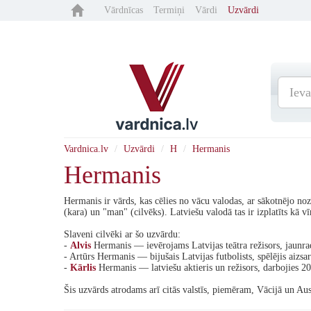
Vārdnīcas
Termiņi
Vārdi
Uzvārdi
Vardnica.lv
Uzvārdi
H
Hermanis
Hermanis
Hermanis ir vārds, kas cēlies no vācu valodas, ar sākotnējo no
(kara) un "man" (cilvēks). Latviešu valodā tas ir izplatīts kā v
Slaveni cilvēki ar šo uzvārdu:
-
Alvis
Hermanis — ievērojams Latvijas teātra režisors, jaunrade
- Artūrs Hermanis — bijušais Latvijas futbolists, spēlējis aizsar
-
Kārlis
Hermanis — latviešu aktieris un režisors, darbojies 2
Šis uzvārds atrodams arī citās valstīs, piemēram, Vācijā un Austr