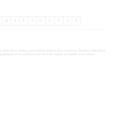
Ŗ
S
Š
T
U
Ū
V
Z
Ž
n atsevišķus vārdus, gan lielākus tekstus abos virzienos. Papildus tulkošanai
padziļināt savas zināšanas par latviešu valodu un izpētīt savas saknes.