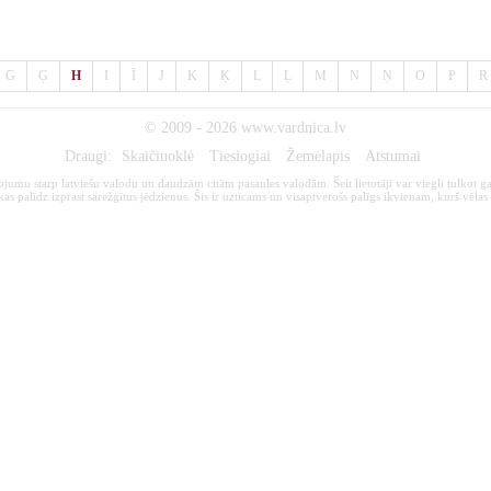
G
Ģ
H
I
Ī
J
K
Ķ
L
Ļ
M
N
Ņ
O
P
R
© 2009 - 2026
www.vardnica.lv
Draugi:
Skaičiuoklė
Tiesiogiai
Žemėlapis
Atstumai
kojumu starp latviešu valodu un daudzām citām pasaules valodām. Šeit lietotāji var viegli tulkot ga
s palīdz izprast sarežģītus jēdzienus. Šis ir uzticams un visaptverošs palīgs ikvienam, kurš vēlas 