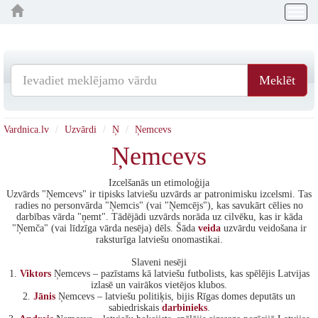
Togg
navig
Meklēt
Vardnica.lv
Uzvārdi
Ņ
Ņemcevs
Ņemcevs
Izcelšanās un etimoloģija
Uzvārds "Ņemcevs" ir tipisks latviešu uzvārds ar patronimisku izcelsmi. Tas
radies no personvārda "Ņemcis" (vai "Ņemcējs"), kas savukārt cēlies no
darbības vārda "ņemt". Tādējādi uzvārds norāda uz cilvēku, kas ir kāda
"Ņemča" (vai līdzīga vārda nesēja) dēls. Šāda
veida
uzvārdu veidošana ir
raksturīga latviešu onomastikai.
Slaveni nesēji
1.
Viktors
Ņemcevs – pazīstams kā latviešu futbolists, kas spēlējis Latvijas
izlasē un vairākos vietējos klubos.
2.
Jānis
Ņemcevs – latviešu politiķis, bijis Rīgas domes deputāts un
sabiedriskais
darbinieks
.