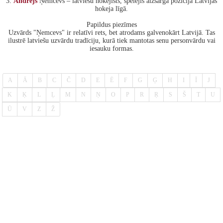
3.
Andrejs
Ņemcevs – latviešu hokejists, spēlējis aizsarga pozīcijā Latvijas
hokeja līgā.
Papildus piezīmes
Uzvārds "Ņemcevs" ir relatīvi rets, bet atrodams galvenokārt Latvijā. Tas
ilustrē latviešu uzvārdu tradīciju, kurā tiek mantotas senu personvārdu vai
iesauku formas.
A
Ā
B
C
Č
D
E
Ē
F
G
Ģ
H
I
Ī
J
K
Ķ
L
Ļ
M
N
Ņ
O
P
R
Ŗ
S
Š
T
U
Ū
V
Z
Ž