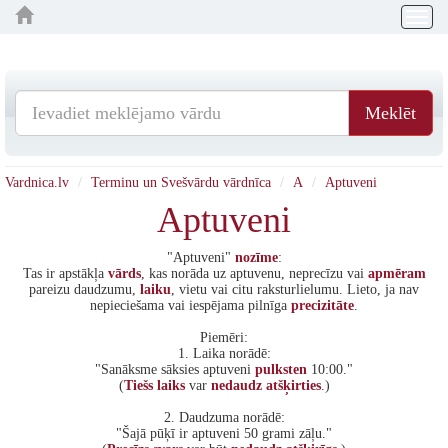
Togg
navig
Meklēt
Vardnica.lv
Terminu un Svešvārdu vārdnīca
A
Aptuveni
Aptuveni
"Aptuveni"
nozīme
:
Tas ir apstākļa
vārds
, kas norāda uz aptuvenu, neprecīzu vai
apmēram
pareizu daudzumu,
laiku
, vietu vai citu raksturlielumu. Lieto, ja nav
nepieciešama vai iespējama pilnīga
precizitāte
.
Piemēri:
1. Laika norādē:
"Sanāksme sāksies aptuveni
pulksten
10:00."
(
Tiešs
laiks
var
nedaudz
atšķirties
.)
2. Daudzuma norādē:
"Šajā pūķī ir aptuveni 50 grami zāļu."