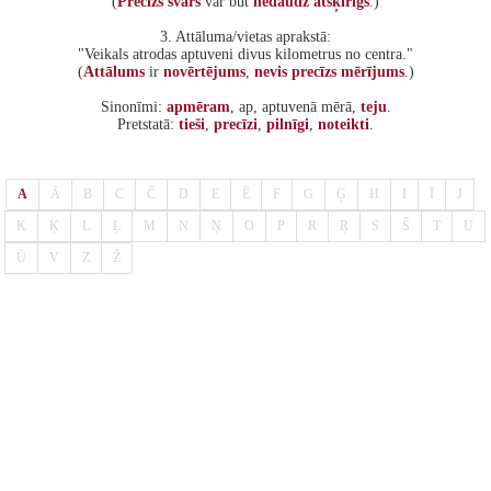
(
Precīzs
svars
var būt
nedaudz
atšķirīgs
.)
3. Attāluma/vietas aprakstā:
"Veikals atrodas aptuveni divus kilometrus no centra."
(
Attālums
ir
novērtējums
,
nevis
precīzs
mērījums
.)
Sinonīmi:
apmēram
, ap, aptuvenā mērā,
teju
.
Pretstatā:
tieši
,
precīzi
,
pilnīgi
,
noteikti
.
A
Ā
B
C
Č
D
E
Ē
F
G
Ģ
H
I
Ī
J
K
Ķ
L
Ļ
M
N
Ņ
O
P
R
Ŗ
S
Š
T
U
Ū
V
Z
Ž